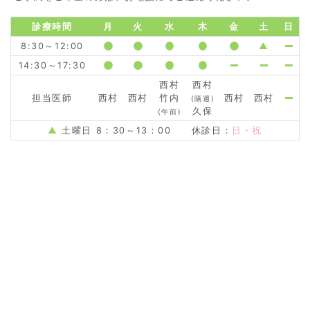
診療時間
月
火
水
木
金
土
日
8:30～12:00
▲
14:30～17:30
西村
西村
担当医師
西村
西村
竹内
西村
西村
(隔週)
久保
(午前)
▲
土曜日 8：30～13：00 休診日：
日・祝