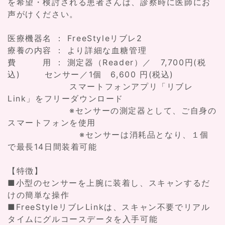
を希望・検討される患者さんは、診察時に医師にお
声がけください。
医療機器名 ： FreeStyleリブレ2
療養の内容 ： より詳細な血糖管理
費 用 ： 測定器（Reader）／ 7,700円(税
込) センサー／1個 6,600 円(税込)
スマートフォンアプリ「リブレ
Link」をフリーダウンロード
※センサーの測定器として、ご自身の
スマートフォンを使用
※センサーは消耗品となり、１個
で最長14日間装着可能
【特徴】
■小型のセンサーを上腕に装着し、スキャンするだ
けの簡単な操作
■FreeStyleリブレLinkは、スキャン不要でリアル
タイムにグルコースデータを入手可能