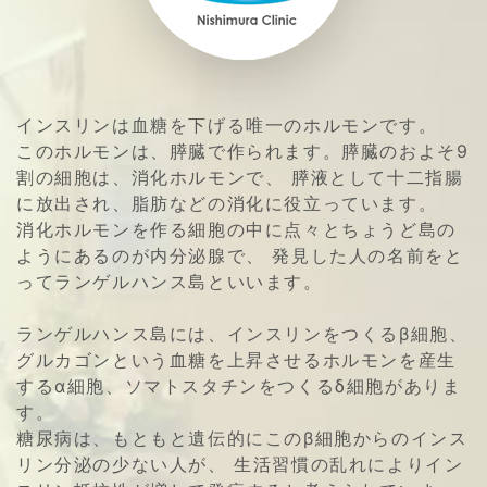
インスリンは血糖を下げる唯一のホルモンです。
このホルモンは、膵臓で作られます。膵臓のおよそ9
割の細胞は、消化ホルモンで、 膵液として十二指腸
に放出され、脂肪などの消化に役立っています。
消化ホルモンを作る細胞の中に点々とちょうど島の
ようにあるのが内分泌腺で、 発見した人の名前をと
ってランゲルハンス島といいます。
ランゲルハンス島には、インスリンをつくるβ細胞、
グルカゴンという血糖を上昇させるホルモンを産生
するα細胞、ソマトスタチンをつくるδ細胞がありま
す。
糖尿病は、もともと遺伝的にこのβ細胞からのインス
リン分泌の少ない人が、 生活習慣の乱れによりイン