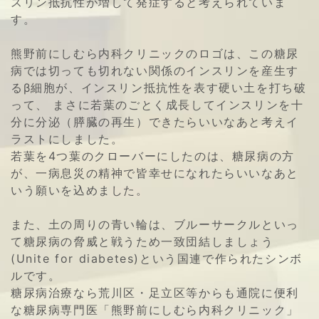
スリン抵抗性が増して発症すると考えられていま
す。
熊野前にしむら内科クリニックのロゴは、この糖尿
病では切っても切れない関係のインスリンを産生す
るβ細胞が、インスリン抵抗性を表す硬い土を打ち破
って、 まさに若葉のごとく成長してインスリンを十
分に分泌（膵臓の再生）できたらいいなあと考えイ
ラストにしました。
若葉を4つ葉のクローバーにしたのは、糖尿病の方
が、一病息災の精神で皆幸せになれたらいいなあと
いう願いを込めました。
また、土の周りの青い輪は、ブルーサークルといっ
て糖尿病の脅威と戦うため一致団結しましょう
(Unite for diabetes)という国連で作られたシンボ
ルです。
糖尿病治療なら荒川区・足立区等からも通院に便利
な糖尿病専門医「熊野前にしむら内科クリニック」